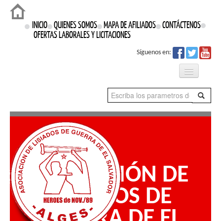
Login
INICIO
QUIENES SOMOS
MAPA DE AFILIADOS
CONTÁCTENOS
OFERTAS LABORALES Y LICITACIONES
Síguenos en:
Qué Hacemos
Proyectos
Prensa
ASOCIACIÓN DE
Nuestros Derechos
LISIADOS DE
GUERRA DE EL