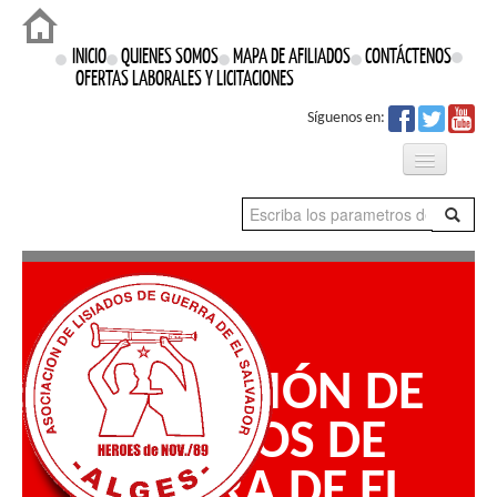
Login
INICIO
QUIENES SOMOS
MAPA DE AFILIADOS
CONTÁCTENOS
OFERTAS LABORALES Y LICITACIONES
Síguenos en:
Qué Hacemos
Proyectos
Prensa
ASOCIACIÓN DE
Nuestros Derechos
LISIADOS DE
GUERRA DE EL