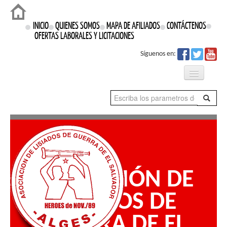
Login
INICIO
QUIENES SOMOS
MAPA DE AFILIADOS
CONTÁCTENOS
OFERTAS LABORALES Y LICITACIONES
Síguenos en:
Qué Hacemos
Proyectos
Prensa
ASOCIACIÓN DE
Nuestros Derechos
LISIADOS DE
GUERRA DE EL