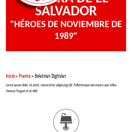
SALVADOR
"HÉROES DE NOVIEMBRE DE
1989"
Inicio
>
Prensa
> Boletines Digitales
Lorem ipsum dolor sit amet, consectetur adipiscing elit. Pellentesque non mauris quis tellus
rhoncus feugiat et at nibh.