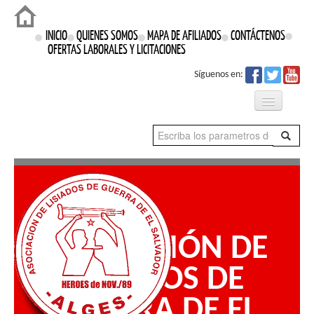
Login
INICIO
QUIENES SOMOS
MAPA DE AFILIADOS
CONTÁCTENOS
OFERTAS LABORALES Y LICITACIONES
Síguenos en:
Qué Hacemos
Proyectos
Prensa
ASOCIACIÓN DE
Nuestros Derechos
LISIADOS DE
GUERRA DE EL