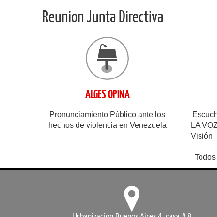
Reunion Junta Directiva
ALGES OPINA
Pronunciamiento Público ante los
Escucha
hechos de violencia en Venezuela
LA VOZ
Visión
Todos 
Urbanización Buenos Aires 4, casa # 8