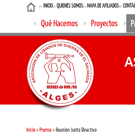
Login
INICIO
QUIENES SOMOS
MAPA DE AFILIADOS
CONTÁ
Qué Hacemos
Proyectos
P
A
Inicio
>
Prensa
> Reunion Junta Directiva