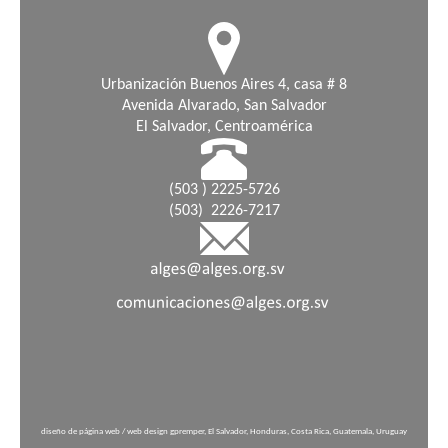
Urbanización Buenos Aires 4, casa # 8
Avenida Alvarado, San Salvador
El Salvador, Centroamérica
(503 ) 2225-5726
(503) 2226-7217
diseño de página web / web design gpremper, El Salvador, Honduras, Costa Rica, Guatemala, Uruguay