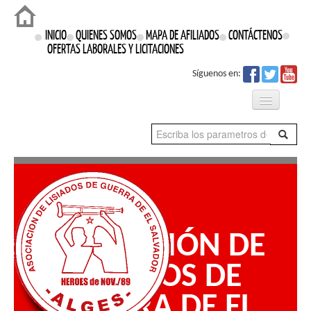
Login
INICIO
QUIENES SOMOS
MAPA DE AFILIADOS
CONTÁCTENOS
OFERTAS LABORALES Y LICITACIONES
Síguenos en:
Qué Hacemos
Proyectos
Prensa
ASOCIACIÓN DE
Nuestros Derechos
LISIADOS DE
GUERRA DE EL