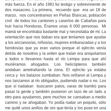
más fuerza. En el año 1981 fui testigo y sobreviviente de
dos masacres. La primera, recuerdo que era un 18 de
marzo, nos concentramos en Peñas Blancas, población
civil de todos los cantones y caseríos de Cabañas para
huir hacia Honduras. Éramos unas 6 000 personas. Mi
mamá se encontraba bastante mal y necesitaba de mí. La
orientación que nos daban era que teníamos que ayudar
a los ancianos/as, niños/as, mujeres embarazadas y a los
heridos/as que ya eran varios porque el ejército venía
detrás de nosotros y la orden que traían era aniquilarnos
a todos o llevarnos hasta el río Lempa para que ahí
muriéramos ahogados. Los helicópteros también
andaban ametrallando la zona. El ejército ya estaba
cerca y los balazos zumbaban. Nos orillaron al Lempa y
nos lanzamos al río obligados, pudiendo nadar o no. Los
que sí nadaban buscaron palos, varas de bambú para
pasar la gente y también pusieron un lazo de un lado a
otro para ayudarnos, pero muchos se cansaban a medio
camino y se ahogaban. Yo podía nadar un poquito, sólo
me quité unos anillos de oro que tenía y los puse en una