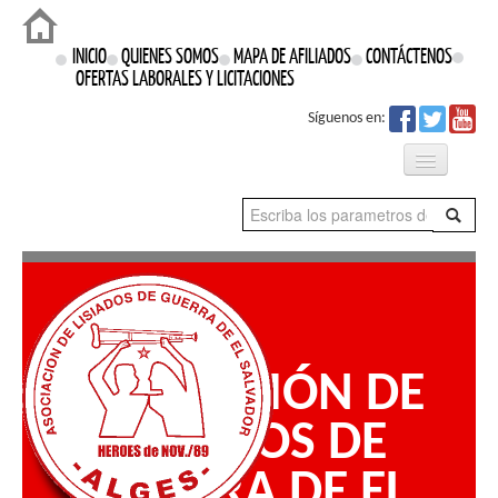
Login
INICIO
QUIENES SOMOS
MAPA DE AFILIADOS
CONTÁCTENOS
OFERTAS LABORALES Y LICITACIONES
Síguenos en:
Qué Hacemos
Proyectos
Prensa
ASOCIACIÓN DE
Nuestros Derechos
LISIADOS DE
GUERRA DE EL