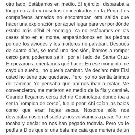
otro lado. Estábamos en medio. El ejército disparaba a
fuego cruzado y nosotros concentrados en la Peña. Los
compañeros armados no encontraban otra salida que
hacer una exploración por aquel lugar para ver por dónde
estaba más débil el enemigo. Ya no estábamos en las
casas sino en el monte, amparándonos en las piedras
porque los aviones y los morteros no paraban. Después
de cuatro días, se tomó una decisión, íbamos a romper
cerco para podernos salir por el lado de Santa Cruz-
Empezaron a orientarnos qué hacer. En ese momento me
cayó un sueño, no quería caminar. Me decían: mire Elsi
usted no tiene que quedarse. Pero yo no sentía ánimos
de caminar. Yo pensaba que ahí nos iban a matar. Me
convencieron, me metieron en medio de la fila y caminé.
Cuando llegamos cerca del río Copinolapa, donde iba a
ser la `rompida de cerco´, fue lo peor. Ahí caían las balas
como que eran hojas secas. Nosotros sólo nos
devanábamos en el suelo y nos volvíamos a parar. Yo me
tocaba y decía: no nos han pegado todavía. Pero yo le
pedía a Dios que si una bala me caía que muriera de un