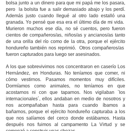
bolsa junto a un dinero para que mi papá me los pasara,
pero la bolsita fue a salir demasiado abajo y los perdí.
Además justo cuando llegué al otro lado estalló una
granada. Yo pensé que esa era el último día de mi vida.
Murieron muchos ese día, no sé cuentos, pero fueron
cientos de compañeros/as, niños/as y ancianos/as tanto
de una orilla del río como de la otra, porque el ejército
hondureño también nos reprimió. Otros compañeros/as
fueron capturados para luego ser asesinados.
A los que sobrevivimos nos concentraron en caserío Los
Hernández, en Honduras. No teníamos que comer, ni
cómo vestirnos. Pasamos momentos muy difíciles.
Dormíamos como animales, no teníamos en que
acostarnos ni con que taparnos. Nos vigilaban `los
internacionales´, ellos andaban en medio de nosotros y
nos acompañaban hasta para cuando íbamos a
bañarnos, porque el ejército hondureño capturaba a los
que nos salíamos del cerco donde estábamos. Hasta
después nos fuimos al campamento La Virtud y se
comenzó a construir unas chozas.