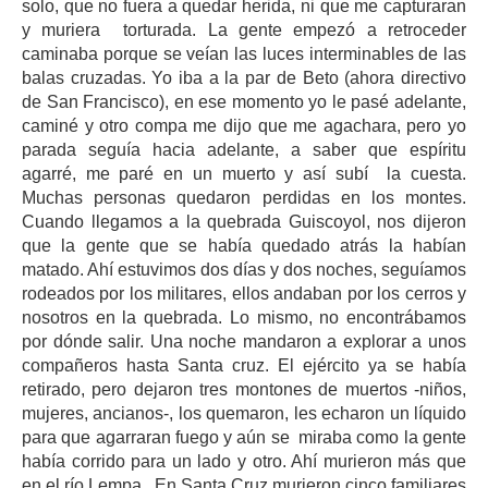
solo, que no fuera a quedar herida, ni que me capturaran
y muriera torturada. La gente empezó a retroceder
caminaba porque se veían las luces interminables de las
balas cruzadas. Yo iba a la par de Beto (ahora directivo
de San Francisco), en ese momento yo le pasé adelante,
caminé y otro compa me dijo que me agachara, pero yo
parada seguía hacia adelante, a saber que espíritu
agarré, me paré en un muerto y así subí la cuesta.
Muchas personas quedaron perdidas en los montes.
Cuando llegamos a la quebrada Guiscoyol, nos dijeron
que la gente que se había quedado atrás la habían
matado. Ahí estuvimos dos días y dos noches, seguíamos
rodeados por los militares, ellos andaban por los cerros y
nosotros en la quebrada. Lo mismo, no encontrábamos
por dónde salir. Una noche mandaron a explorar a unos
compañeros hasta Santa cruz. El ejército ya se había
retirado, pero dejaron tres montones de muertos -niños,
mujeres, ancianos-, los quemaron, les echaron un líquido
para que agarraran fuego y aún se miraba como la gente
había corrido para un lado y otro. Ahí murieron más que
en el río Lempa. En Santa Cruz murieron cinco familiares