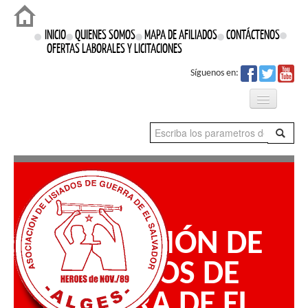
Login
INICIO
QUIENES SOMOS
MAPA DE AFILIADOS
CONTÁCTENOS
OFERTAS LABORALES Y LICITACIONES
Síguenos en:
Qué Hacemos
Proyectos
Prensa
ASOCIACIÓN DE
Nuestros Derechos
LISIADOS DE
GUERRA DE EL