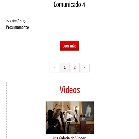
Comunicado 4
22 / May / 2015
Proximamente
Leer más
«
1
2
»
Videos
Ir a Galería de Videos