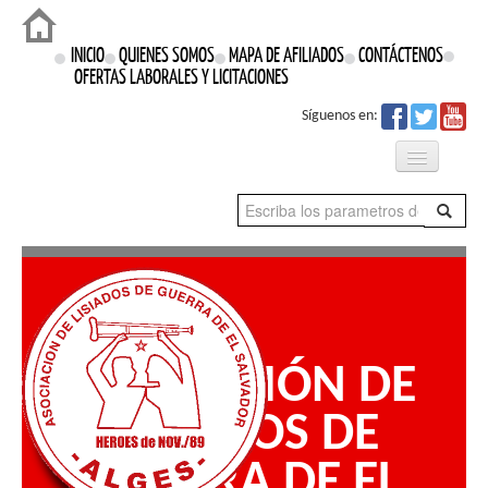
Login
INICIO
QUIENES SOMOS
MAPA DE AFILIADOS
CONTÁCTENOS
OFERTAS LABORALES Y LICITACIONES
Síguenos en:
Qué Hacemos
Proyectos
Prensa
ASOCIACIÓN DE
Nuestros Derechos
LISIADOS DE
GUERRA DE EL